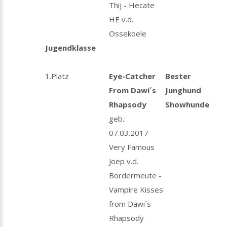
Thij - Hecate
HE v.d.
Ossekoele
Jugendklasse
1.Platz
Eye-Catcher
Bester
From Dawi´s
Junghund
Rhapsody
Showhunde
geb.:
07.03.2017
Very Famous
Joep v.d.
Bordermeute -
Vampire Kisses
from Dawi´s
Rhapsody