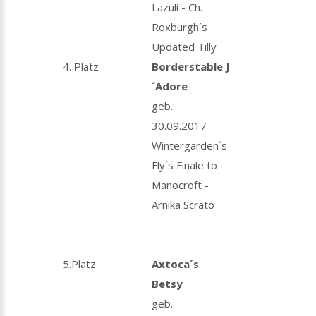
Lazuli - Ch.
Roxburgh´s
Updated Tilly
4. Platz
Borderstable J
´Adore
geb.:
30.09.2017
Wintergarden´s
Fly´s Finale to
Manocroft -
Arnika Scrato
5.Platz
Axtoca´s
Betsy
geb.: