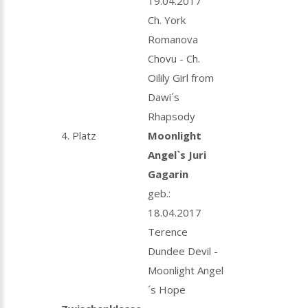
19.04.2017
Ch. York
Romanova
Chovu - Ch.
Oilily Girl from
Dawi´s
Rhapsody
4. Platz
Moonlight
Angel`s Juri
Gagarin
geb.:
18.04.2017
Terence
Dundee Devil -
Moonlight Angel
´s Hope