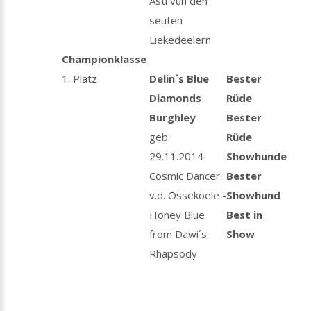
Asti vun den
seuten
Liekedeelern
Championklasse
1. Platz
Delin´s Blue
Bester
Diamonds
Rüde
Burghley
Bester
geb.:
Rüde
29.11.2014
Showhunde
Cosmic Dancer
Bester
v.d. Ossekoele -
Showhund
Honey Blue
Best in
from Dawi´s
Show
Rhapsody