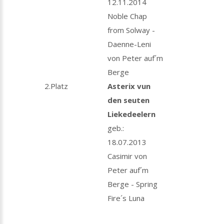
12.11.2014
Noble Chap
from Solway -
Daenne-Leni
von Peter auf´m
Berge
2.Platz
Asterix vun
den seuten
Liekedeelern
geb.:
18.07.2013
Casimir von
Peter auf´m
Berge - Spring
Fire´s Luna